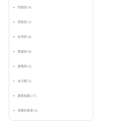
供銷部
(4)
保險部
(7)
信用部
(9)
推廣部
(8)
會務部
(5)
未分類
(7)
農會組織
(17)
青農的故事
(5)