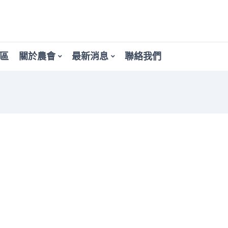
區
關於農會
最新消息
聯絡我們
5年度 應收債權催收作
處理