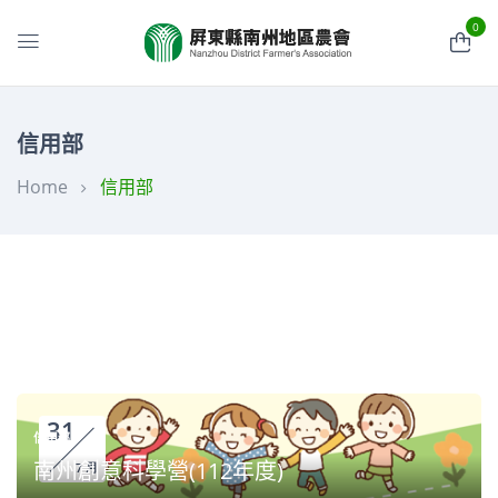
0
信用部
Home
信用部
信用部
信用部
公告115年度 應收債權催收作業委外處理
114年防制洗錢及打擊資恐內部控制制度聲
信用部
明書
屏東縣南州地區農會應收債權催收作業委外
處理公告
31
信用部
南州創意科學營(112年度)
7 月