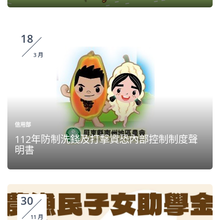
18
3 月
信用部
112年防制洗錢及打擊資恐內部控制制度聲
明書
30
11 月