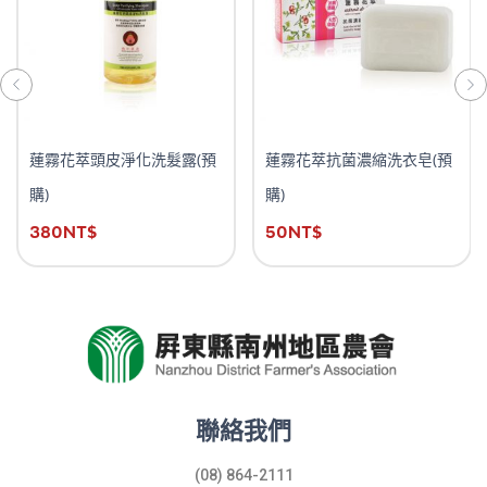
蓮霧花萃頭皮淨化洗髮露(預
蓮霧花萃抗菌濃縮洗衣皂(預
購)
購)
380
NT$
50
NT$
聯絡我們
(08) 864-2111