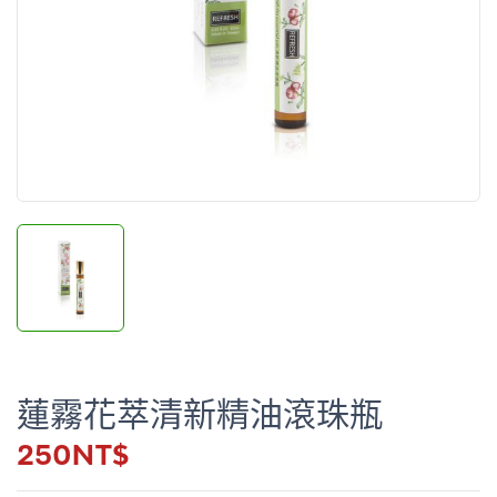
蓮霧花萃清新精油滾珠瓶
250
NT$