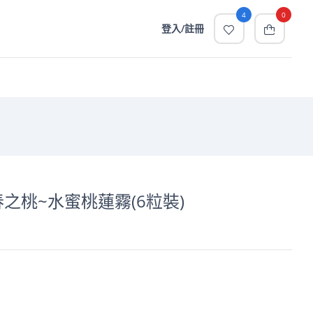
4
0
登入/註冊
春之桃~水蜜桃蓮霧(6粒裝)