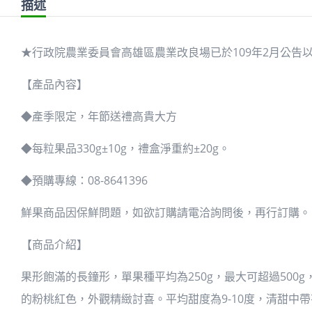
描述
★行政院農業委員會高雄區農業改良場已於109年2月公
【產品內容】
◆產季限定，年節送禮高貴大方
◆每粒果品330g±10g，禮盒淨重約±20g。
◆預購專線：08-8641396
鮮果商品因保鮮問題，如欲訂購請電洽詢問後，再行訂購。
【商品介紹】
果形飽滿的長鐘形，單果種平均為250g，最大可超過500
的粉桃紅色，外觀精緻討喜。平均甜度為9-10度，清甜