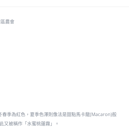
地區農會
春季為紅色，夏季色澤則像法是甜點馬卡龍(Macaron)般
因此又被稱作「水蜜桃蓮霧」。