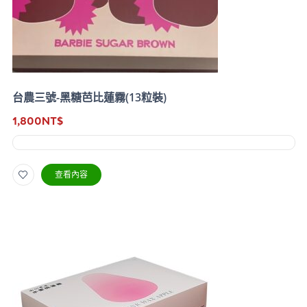
台農三號-黑糖芭比蓮霧(13粒裝)
1,800
NT$
查看內容