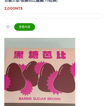
台農三號-黑糖芭比蓮霧(10粒裝)
2,000
NT$
查看內容