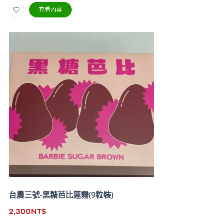
查看內容
台農三號-黑糖芭比蓮霧(9粒裝)
2,300
NT$