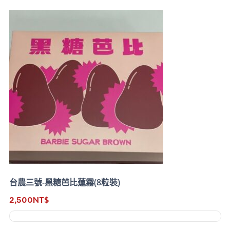
台農三號-黑糖芭比蓮霧(8粒裝)
2,500
NT$