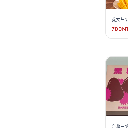
愛文芒果
700
N
台農三號