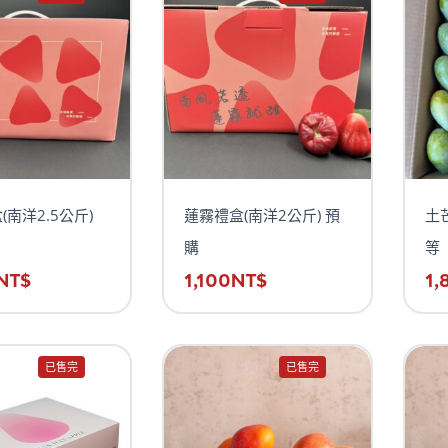
(南洋2.5公斤)
蓮霧禮盒(南洋2公斤) 預
土芒
購
等
NT$
1,100
NT$
1,
已售完
已售完