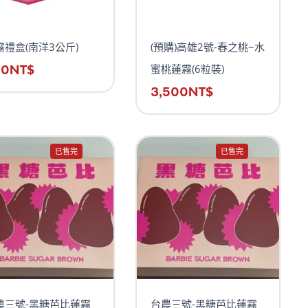
霧禮盒(南洋3公斤)
(預購)高雄2號-春之桃~水
50
NT$
蜜桃蓮霧(6粒裝)
3,500
NT$
已售完
已售完
農三號-黑糖芭比蓮霧
台農三號-黑糖芭比蓮霧