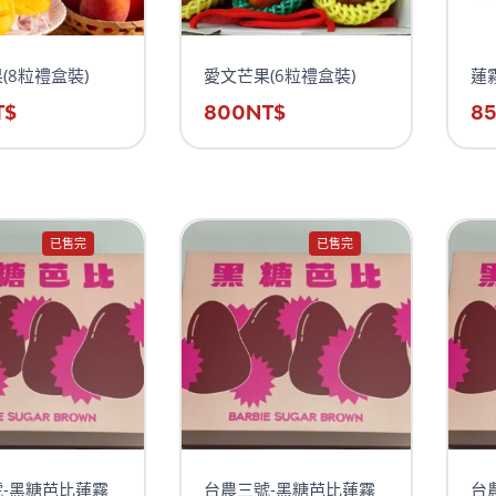
(8粒禮盒裝)
愛文芒果(6粒禮盒裝)
蓮
T$
800
NT$
8
已售完
已售完
-黑糖芭比蓮霧
台農三號-黑糖芭比蓮霧
台