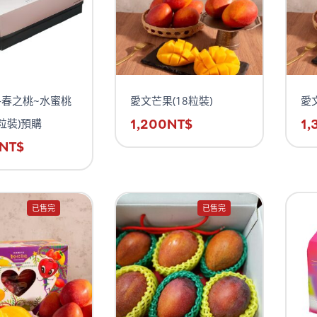
-春之桃~水蜜桃
愛文芒果(18粒裝)
愛
1粒裝)預購
1,200
NT$
1,
NT$
已售完
已售完