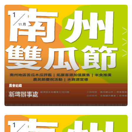
1
11 月
農會組織
新埤辦事處
1